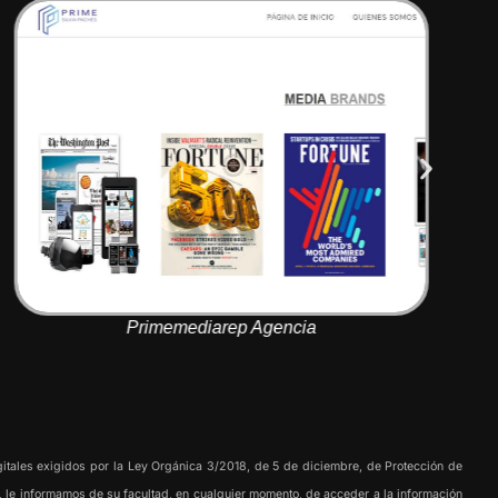
Primemediarep Agencia
tales exigidos por la Ley Orgánica 3/2018, de 5 de diciembre, de Protección de
e, le informamos de su facultad, en cualquier momento, de acceder a la información