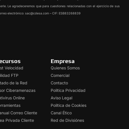
nderle. Le agradeceremos que para cuestiones relacionadas con el ejercicio de sus
e correo electrónico: sac@cdesa.com – CIF: ESB83268839
ecursos
Empresa
st Velocidad
Quienes Somos
ilidad FTP
Comercial
tado de la Red
Contacto
sor Ciberamenazas
Politica Privacidad
tivirus Online
Aviso Legal
rramientas
Politica de Cookies
nual Correo Cliente
Canal Ético
ea Privada Cliente
Red de Divisiónes