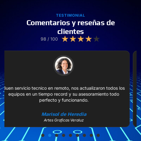
TESTIMONIAL
Comentarios y reseñas de
clientes
★
★
★
★
★
98 / 100
El servicio de mantenimiento personalizado y
asesoramiento es buenisimo, nos ayudaron a mejorar
nuestra imagen en internet.
Sara Martinez
Directora Servicios Marketing Bio