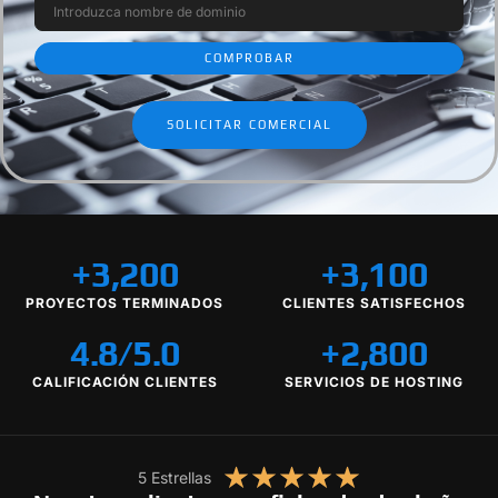
SOLICITAR COMERCIAL
+
3,200
+
3,100
PROYECTOS TERMINADOS
CLIENTES SATISFECHOS
4.8
/5.0
+
2,800
CALIFICACIÓN CLIENTES
SERVICIOS DE HOSTING
★
★
★
★
★
5 Estrellas